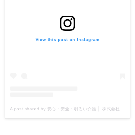
View this post on Instagram
A post shared by 安心・安全・明るい介護 │ 株式会社ティー・シー・エス/ケアプロ21 (@tcs_carepro21)