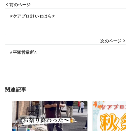
前のページ
投
⭐️ケアプロ21いせはら⭐️
稿
ナ
次のページ
ビ
ゲ
⭐️平塚営業所⭐️
ー
シ
ョ
関連記事
ン