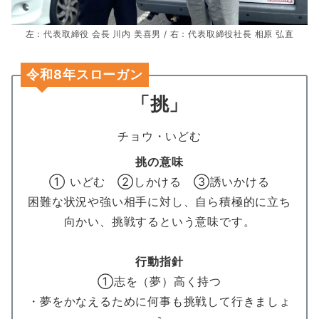
左：代表取締役 会長 川内 美喜男 / 右：代表取締役社長 相原 弘直
令和8年スローガン
「挑」
チョウ・いどむ
挑の意味
① いどむ ②しかける ③誘いかける
困難な状況や強い相手に対し、自ら積極的に立ち
向かい、挑戦するという意味です。
行動指針
①志を（夢）高く持つ
・夢をかなえるために何事も挑戦して行きましょ