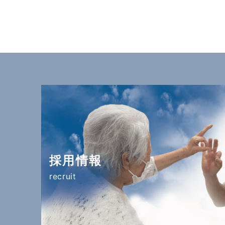
稿
の
ペ
ー
ジ
送
り
採用情報
recruit