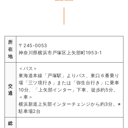
所
〒245-0053
在
神奈川県横浜市戸塚区上矢部町1953-1
地
＜バス＞
東海道本線「戸塚駅」よりバス、東口６番乗り
場「三ツ境行き」または「弥生台行き」に乗車
交
10分、「上矢部インター」下車、徒歩約5分。
通
＜車＞
横浜新道上矢部インターチェンジから約3分。※
駐車場2台
総