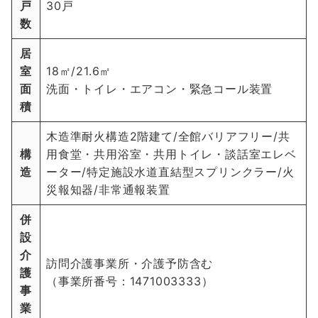
戸
30戸
数
居
室
18㎡/21.6㎡
面
洗面・トイレ・エアコン・緊急コール装置
積
木造準耐火構造2階建て/全館バリアフリー/共
構
用食堂・共用浴室・共用トイレ・談話室エレベ
造
ーター/特定施設水道直結型スプリンクラー/火
災報知器/非常通報装置
併
設
介
訪問介護事業所・介護予防含む
護
（事業所番号：1471003333）
事
業