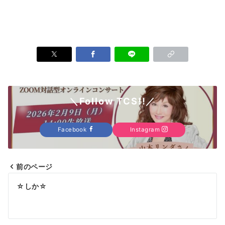
＼Follow TCS!!／
Facebook
Instagram
前のページ
投
☆しか☆
稿
ナ