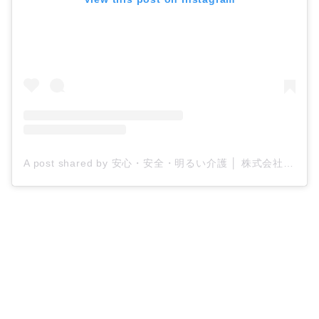
A post shared by 安心・安全・明るい介護 │ 株式会社ティー・シー・エス/ケアプロ21 (@tcs_carepro21)