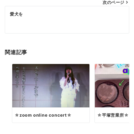
次のページ
ビ
ゲ
愛犬を
ー
シ
ョ
関連記事
ン
☆zoom online concert☆
☆平塚営業所☆