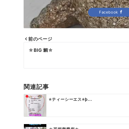
Facebook
前のページ
投
☆BIG 鯛☆
稿
ナ
ビ
関連記事
ゲ
⭐️ティーシーエス⭐þ...
ー
シ
ョ