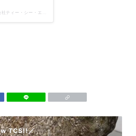
A post shared by 安心・安全・明るい介護 │ 株式会社ティー・シー・エス/ケアプロ21 (@tcs_carepro21)
ow TCS!!／