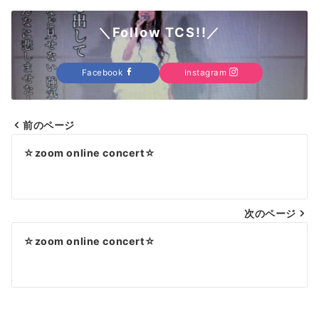
＼Follow TCS!!／
Facebook
Instagram
前のページ
投
☆zoom online concert☆
稿
ナ
次のページ
ビ
ゲ
☆zoom online concert☆
ー
シ
ョ