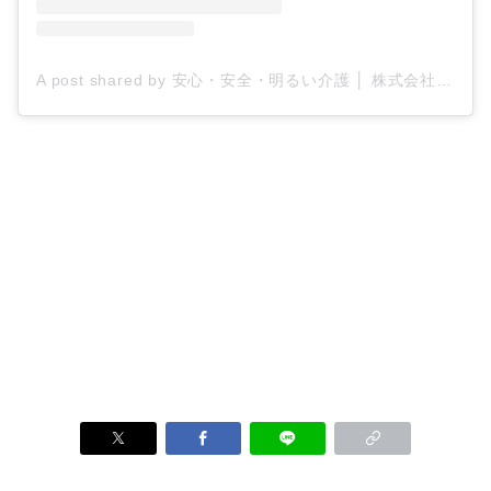
A post shared by 安心・安全・明るい介護 │ 株式会社ティー・シー・エス/ケアプロ21 (@tcs_carepro21)