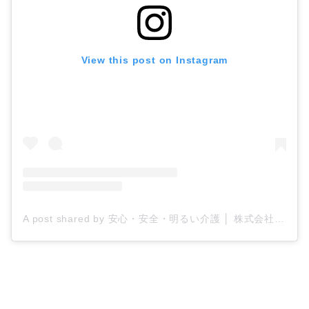
View this post on Instagram
A post shared by 安心・安全・明るい介護 │ 株式会社ティー・シー・エス/ケアプロ21 (@tcs_carepro21)