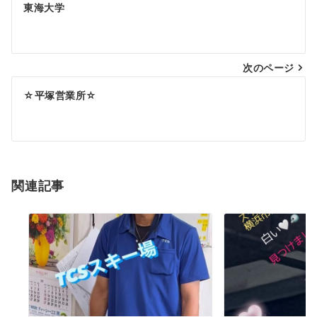
東海大学
稿
ナ
次のページ
ビ
ゲ
☆平塚営業所☆
ー
シ
ョ
関連記事
ン