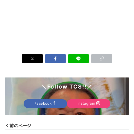
＼Follow TCS!!／
Facebook
Instagram
前のページ
投