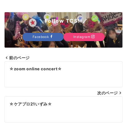
＼Follow TCS!!／
Facebook
Instagram
前のページ
投
☆zoom online concert☆
稿
ナ
次のページ
ビ
ゲ
☆ケアプロ21いずみ☆
ー
シ