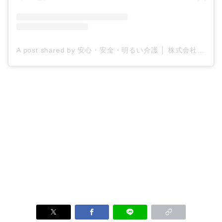
A post shared by 安心・安全・明るい介護 │ 株式会社ティー・シー・エス/ケアプロ21 (@tcs_carepro21)