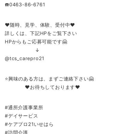
☎️0463-86-6761
❤️随時、見学、体験、受付中❤️
詳しくは、下記HPをご覧下さい
HPからもご応募可能です🤗
↓
@tcs_carepro21
⭐️興味のある方は、まずご連絡下さい🤗
❤️お待ちしております❤️
#通所介護事業所
#デイサービス
#ケアプロ21いせはら
#訪問介護