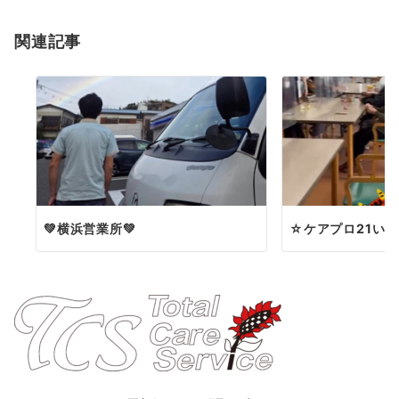
ョ
関連記事
ン
💚横浜営業所💚
☆ケアプロ21い