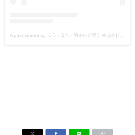
A post shared by 安心・安全・明るい介護 │ 株式会社ティー・シー・エス/ケアプロ21 (@tcs_carepro21)