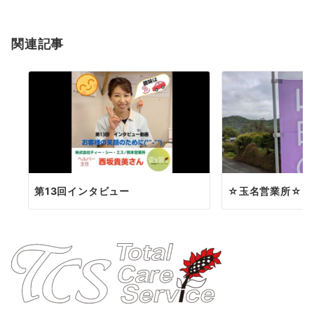
シ
ョ
関連記事
ン
第13回インタビュー
☆玉名営業所☆