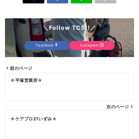
＼Follow TCS!!／
Facebook
Instagram
前のページ
投
☆平塚営業所☆
稿
ナ
次のページ
ビ
ゲ
☆ケアプロ21いずみ☆
ー