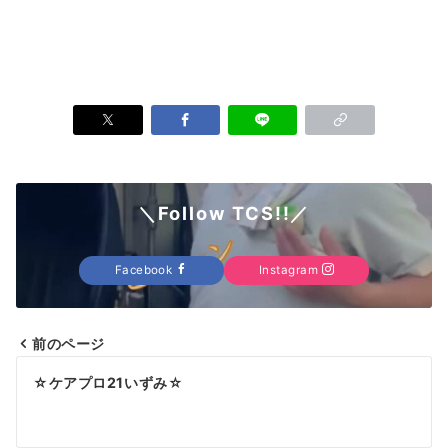
＼Follow TCS!!／
Facebook
Instagram
前のページ
投
☆ケアプロ21いずみ☆
稿
ナ