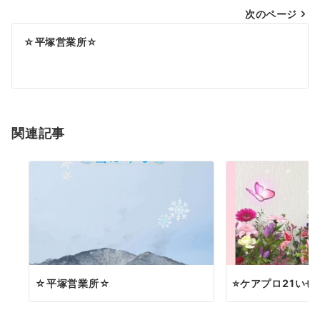
次のページ
ビ
ゲ
☆平塚営業所☆
ー
シ
ョ
関連記事
ン
☆平塚営業所☆
⭐️ケアプロ21いせは