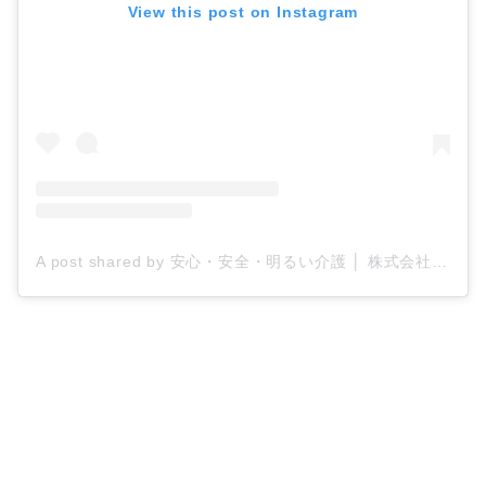
View this post on Instagram
A post shared by 安心・安全・明るい介護 │ 株式会社ティー・シー・エス/ケアプロ21 (@tcs_carepro21)