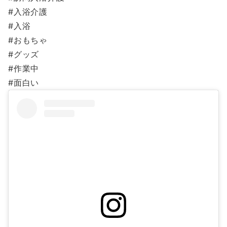
#入浴介護
#入浴
#おもちゃ
#グッズ
#作業中
#面白い