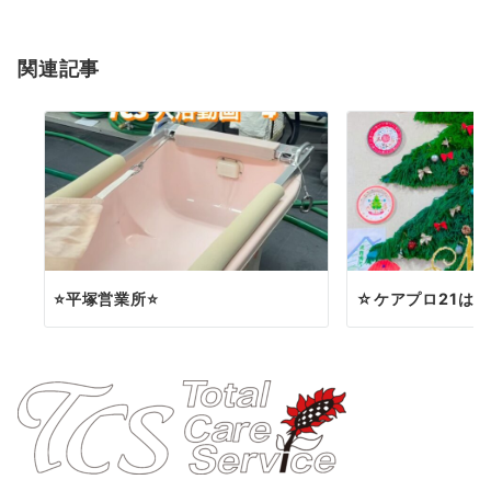
シ
ョ
関連記事
ン
⭐️平塚営業所⭐️
☆ケアプロ21は