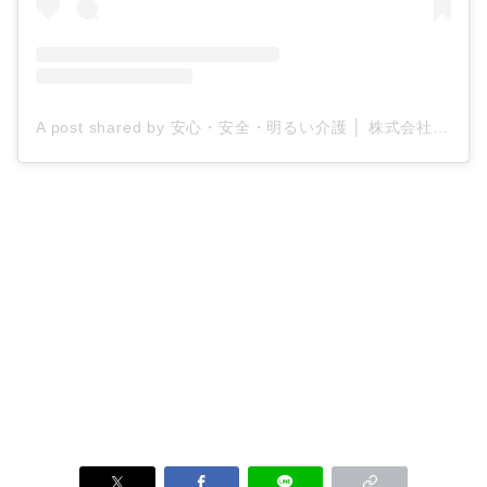
A post shared by 安心・安全・明るい介護 │ 株式会社ティー・シー・エス/ケアプロ21 (@tcs_carepro21)