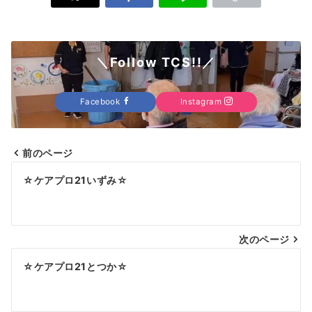
＼Follow TCS!!／
Facebook
Instagram
前のページ
投
☆ケアプロ21いずみ☆
稿
ナ
次のページ
ビ
ゲ
☆ケアプロ21とつか☆
ー