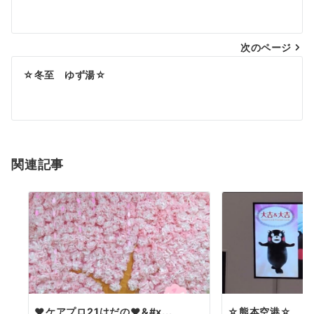
稿
ナ
次のページ
ビ
ゲ
☆冬至 ゆず湯☆
ー
シ
ョ
関連記事
ン
❤️ケアプロ21はだの❤&#x...
☆熊本空港☆