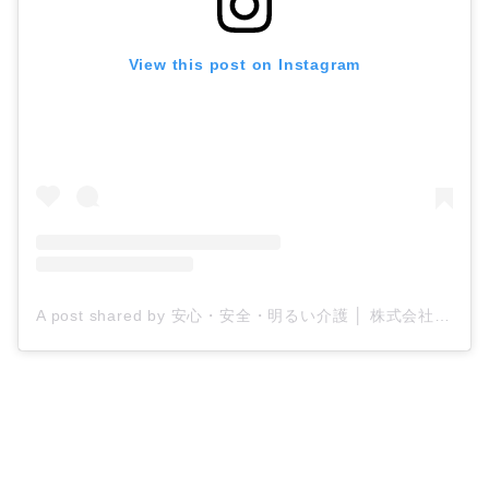
View this post on Instagram
A post shared by 安心・安全・明るい介護 │ 株式会社ティー・シー・エス/ケアプロ21 (@tcs_carepro21)