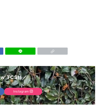
ow TCS!!／
Instagram