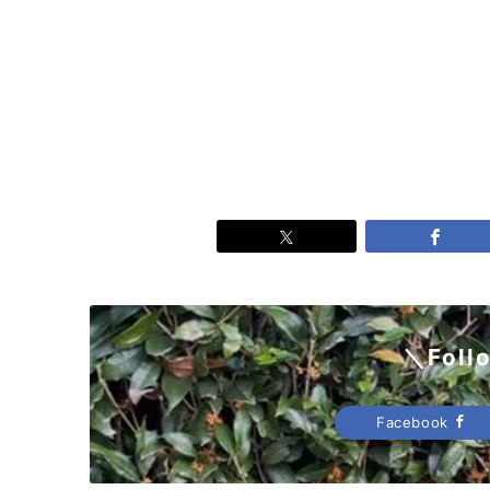
＼Foll
Facebook