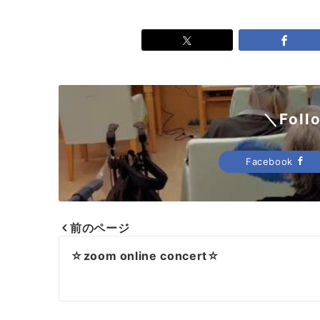
＼Foll
Facebook
前のページ
投
☆zoom online concert☆
稿
ナ