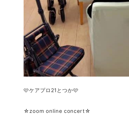
🩷ケアプロ21とつか🩷
☆zoom online concert☆