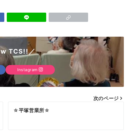
ow TCS!!／
Instagram
次のページ
☆平塚営業所☆