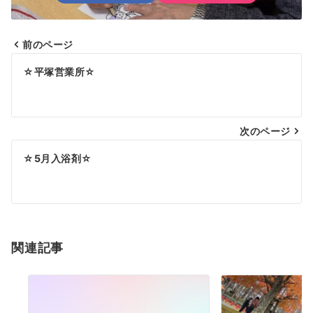
前のページ
投
☆平塚営業所☆
稿
ナ
次のページ
ビ
ゲ
☆5月入浴剤☆
ー
シ
ョ
関連記事
ン