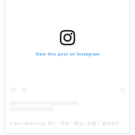
View this post on Instagram
A post shared by 安心・安全・明るい介護 │ 株式会社ティー・シー・エス/ケアプロ21 (@tcs_carepro21)