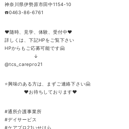
神奈川県伊勢原市田中1154-10
☎️0463-86-6761
❤️随時、見学、体験、受付中❤️
詳しくは、下記HPをご覧下さい
HPからもご応募可能です🤗
↓
@tcs_carepro21
⭐️興味のある方は、まずご連絡下さい🤗
❤️お待ちしております❤️
#通所介護事業所
#デイサービス
#ケアプロ21いせはら