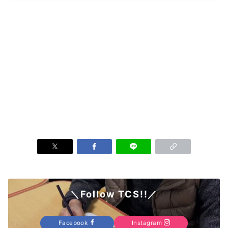
＼Follow TCS!!／
Facebook
Instagram