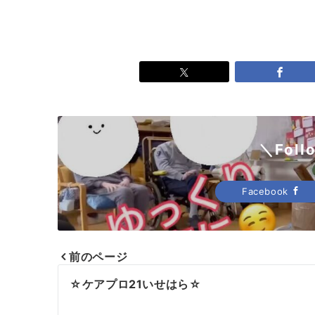
＼Foll
Facebook
前のページ
投
☆ケアプロ21いせはら☆
稿