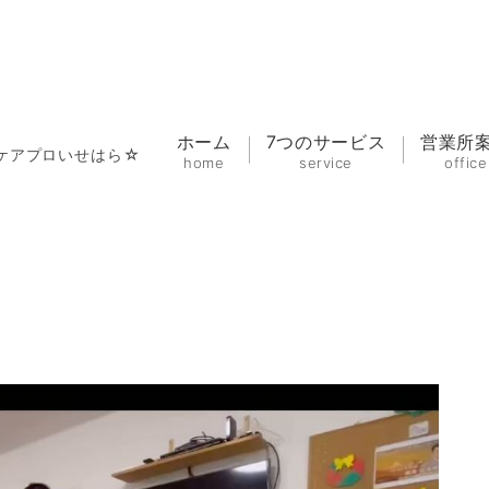
ホーム
7つのサービス
営業所
ケアプロいせはら☆
home
service
office