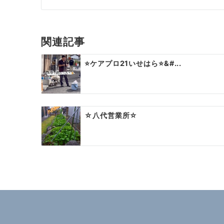
ナ
ビ
関連記事
ゲ
⭐️ケアプロ21いせはら⭐&#...
ー
シ
ョ
☆八代営業所☆
ン