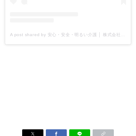
A post shared by 安心・安全・明るい介護 │ 株式会社ティー・シー・エス/ケアプロ21 (@tcs_carepro21)