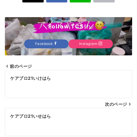
＼Follow TCS!!／
Facebook
Instagram
前のページ
投
ケアプロ21いけはら
稿
ナ
次のページ
ビ
ゲ
ケアプロ21いせはら
ー