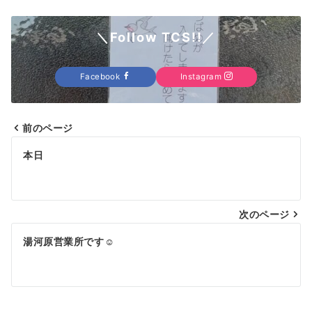
＼Follow TCS!!／
Facebook
Instagram
前のページ
投
本日
稿
ナ
次のページ
ビ
ゲ
湯河原営業所です☺️
ー
シ