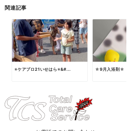
ョ
関連記事
ン
⭐️ケアプロ21いせはら⭐&#...
☆9月入浴剤☆