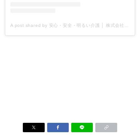
A post shared by 安心・安全・明るい介護 │ 株式会社ティー・シー・エス/ケアプロ21 (@tcs_carepro21)