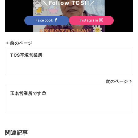
＼Follow TCS!!／
Facebook
Instagram
前のページ
投
TCS平塚営業所
稿
ナ
次のページ
ビ
ゲ
玉名営業所です😊
ー
シ
ョ
関連記事
ン