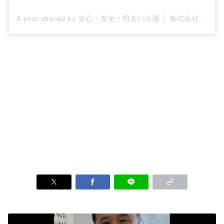
A post shared by 安心・安全・明るい介護 │ 株式会社ティー・シー・エス/ケアプロ21 (@tcs_carepro21)