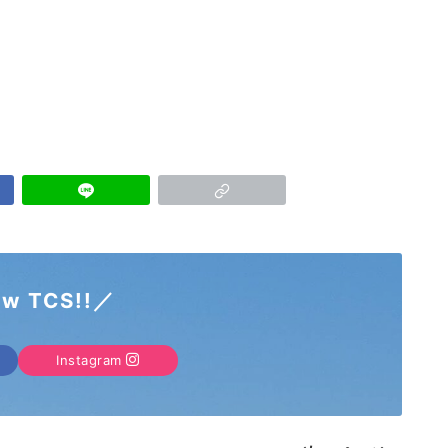
ow TCS!!／
Instagram