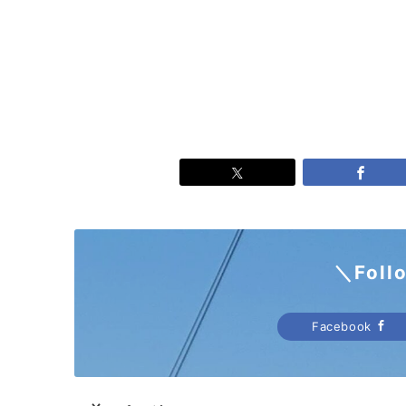
＼Foll
Facebook