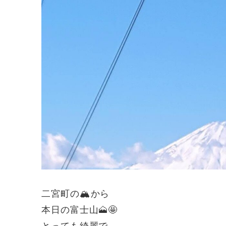
二宮町の🏔から
本日の富士山🗻🤩
とっても綺麗で