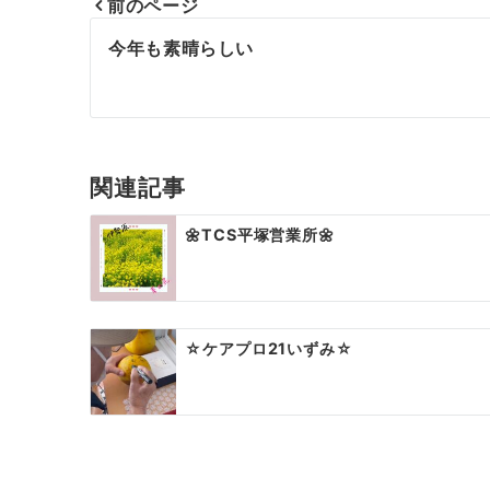
前のページ
投
今年も素晴らしい
稿
ナ
ビ
関連記事
ゲ
🌼TCS平塚営業所🌼
ー
シ
ョ
☆ケアプロ21いずみ☆
ン