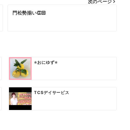
次のページ
門松勢揃い👏🏻
⭐️おにゆず⭐️
TCSデイサービス