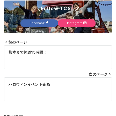
＼Follow TCS!!／
Facebook
Instagram
前のページ
投
熊本まで片道15時間！
稿
ナ
次のページ
ビ
ゲ
ハロウィンイベント企画
ー
シ
ョ