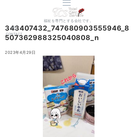
福祉を専門とする会社です。
343407432_747680903555946_8
CONTACT
507362988325040808_n
2023年4月29日